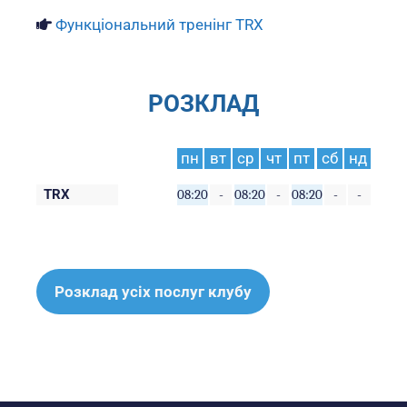
Функціональний тренінг TRX
РОЗКЛАД
пн
вт
ср
чт
пт
сб
нд
TRX
08:20
-
08:20
-
08:20
-
-
Розклад усіх послуг клубу