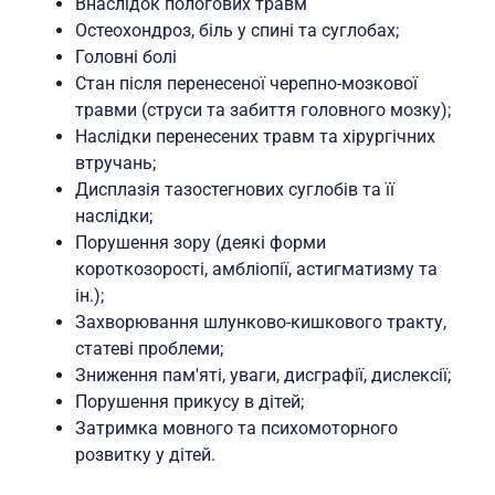
Внаслідок пологових травм
Остеохондроз, біль у спині та суглобах;
Головні болі
Стан після перенесеної черепно-мозкової
травми (струси та забиття головного мозку);
Наслідки перенесених травм та хірургічних
втручань;
Дисплазія тазостегнових суглобів та її
наслідки;
Порушення зору (деякі форми
короткозорості, амбліопії, астигматизму та
ін.);
Захворювання шлунково-кишкового тракту,
статеві проблеми;
Зниження пам'яті, уваги, дисграфії, дислексії;
Порушення прикусу в дітей;
Затримка мовного та психомоторного
розвитку у дітей.