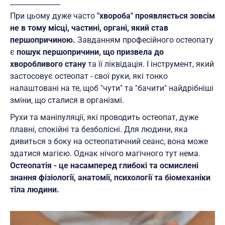
При цьому дуже часто
"хвороба" проявляється зовсім
не в тому місці, частині, органі, який став
першопричиною.
Завданням професійного остеопату
є
пошук першопричини, що призвела до
хворобливого стану
та її ліквідація. І інструмент, який
застосовує остеопат - свої руки, які тонко
налаштовані на те, щоб "чути" та "бачити" найдрібніші
зміни, що сталися в організмі.
Рухи та маніпуляції, які проводить остеопат, дуже
плавні, спокійні та безболісні. Для людини, яка
дивиться з боку на остеопатичний сеанс, вона може
здатися магією. Однак нічого магічного тут нема.
Остеопатія - це насамперед глибокі та осмислені
знання фізіології, анатомії, психології та біомеханіки
тіла людини.