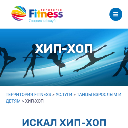
Mai
Men
ХИП-ХОП
ТЕРРИТОРИЯ FITNESS
>
УСЛУГИ
>
ТАНЦЫ ВЗРОСЛЫМ И
ДЕТЯМ
>
ХИП-ХОП
ИСКАЛ ХИП-ХОП