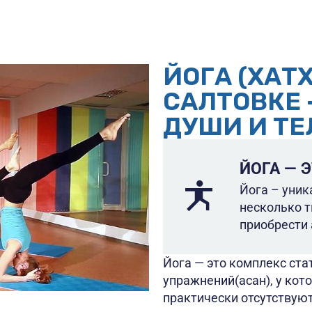
ЙОГА (ХАТХ
САЛТОВКЕ 
ДУШИ И ТЕ
оиграть
ЙОГА — Э
део
Йога – уник
несколько т
приобрести 
Йога — это комплекс ста
упражнений(асан), у ко
практически отсутствую