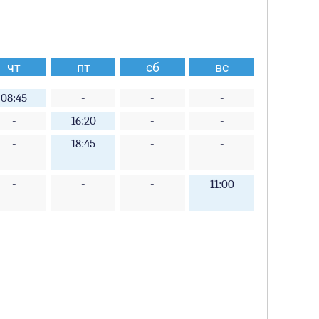
чт
пт
сб
вс
08:45
-
-
-
-
16:20
-
-
-
18:45
-
-
-
-
-
11:00