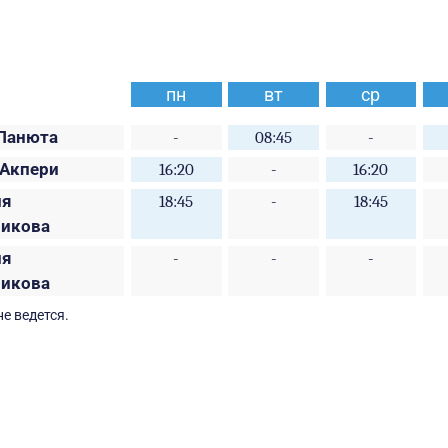
пн
вт
ср
 Панюта
-
08:45
-
 Акпери
16:20
-
16:20
ия
18:45
-
18:45
никова
ия
-
-
-
никова
е ведется.